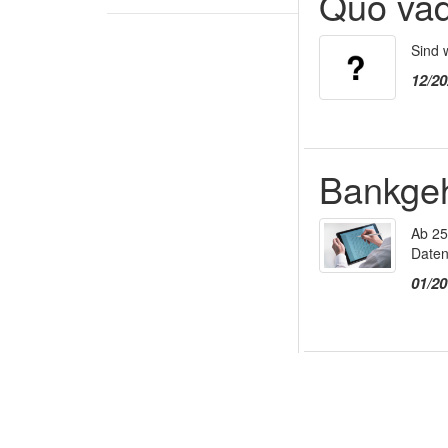
Quo vad
Sind 
12/2
Bankge
Ab 25
Daten
01/2